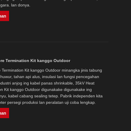
gara. lan donya.
nan
ore Termination Kit kanggo Outdoor
 Termination Kit kanggo Outdoor minangka jinis tabung
huwur, tahan api alus, insulasi lan fungsi pencegahan
industri anjog ing kabel panas shrinkable, 35kV Heat
ion Kit kanggo Outdoor digunakake digunakake ing
anyu, kabel cabang sealing tetep. Pabrik independen kita
er persegi produksi lan peralatan uji coba lengkap.
nan