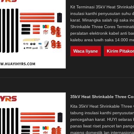
Kit Terminasi 35kV Heat Shrinka
insulasi kanthi penyusutan suhu d
karat. Minangka salah siji saka i
Shrinkable Three Cores Terminat
peralatan elektronik kabel anti b
kalebu area luwih saka 14.000 met
Waca liyane
Kirim Pitako
35kV Heat Shrinkable Three Co
Kita 35kV Heat Shrinkable Three 
tabung insulasi kanthi penyusutan
pencegahan karat. HUYI selaras k
panas liwat riset pancet lan pang
majeng domestik lan internasional