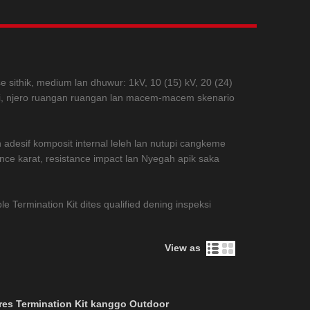
Live
e sithik, medium lan dhuwur: 1kV, 10 (15) kV, 20 (24)
inti, njero ruangan ruangan lan macem-macem skenario
 adesif komposit internal leleh lan nutupi cangkeme
ance karat, resistance impact lan Nyegah apik saka
 Termination Kit dites qualified dening inspeksi
View as
res Termination Kit kanggo Outdoor