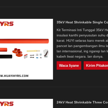
35kV Heat Shrinkable Single C
Kit Terminasi Inti Tunggal 35kV 
insulasi kanthi penyusutan suhu d
karat. HUYI selaras karo merek ak
pancet lan pangembangan ilmu lan
lan internasional, ing ngarep lan
kabeh liwat negara. lan donya.
Waca liyane
Kirim Pitako
24kV Heat Shrinkable Three Co