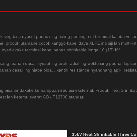
 sing bisa nyusut panas sing paling penting, set terminal kalebu voltas
ne, produk utamané cocok kanggo kabel daya XLPE inti siji lan multi-
 nyediakake terminal kabel panas shrinkable lenga 10 (15) kV.
sang, bahan dasar nyusut ing arah radial ing wektu sing padha, lapisan
ahan dasar ing njaba pipa. , kanthi resistance nyandhang apik, resist
ng bisa nindakake kemampuan iradiasi eksternal. Produk Heat Shrinkable
at test lan ketemu syarat GB / T12706 standar.
35kV Heat Shrinkable Three Co