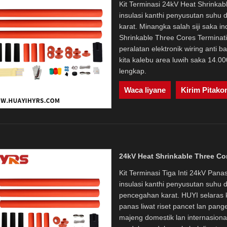
Kit Terminasi 24kV Heat Shrinka
insulasi kanthi penyusutan suhu d
karat. Minangka salah siji saka i
Shrinkable Three Cores Terminat
peralatan elektronik wiring anti 
kita kalebu area luwih saka 14.00
lengkap.
Waca liyane
Kirim Pitako
24kV Heat Shrinkable Three Co
Kit Terminasi Tiga Inti 24kV Pan
insulasi kanthi penyusutan suhu dh
pencegahan karat. HUYI selaras k
panas liwat riset pancet lan pang
majeng domestik lan internasional