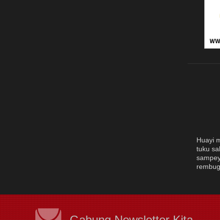
Huayi m
tuku sa
sampeya
rembuga
Gabung Newsletter Kita