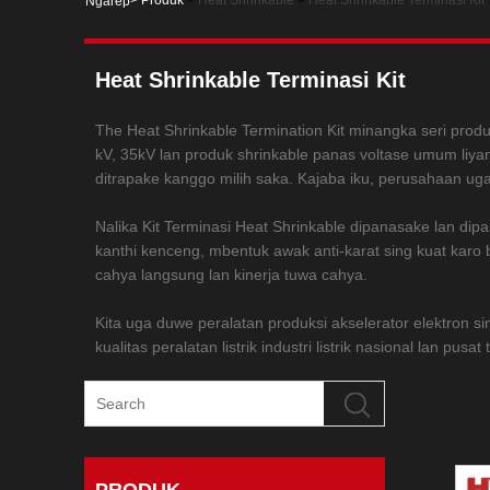
>
Produk
>
Heat Shrinkable
>
Heat Shrinkable Terminasi Kit
Ngarep
Heat Shrinkable Terminasi Kit
The Heat Shrinkable Termination Kit minangka seri produk
kV, 35kV lan produk shrinkable panas voltase umum liya
ditrapake kanggo milih saka. Kajaba iku, perusahaan uga
Nalika Kit Terminasi Heat Shrinkable dipanasake lan dipa
kanthi kenceng, mbentuk awak anti-karat sing kuat karo b
cahya langsung lan kinerja tuwa cahya.
Kita uga duwe peralatan produksi akselerator elektron si
kualitas peralatan listrik industri listrik nasional lan pus
PRODUK