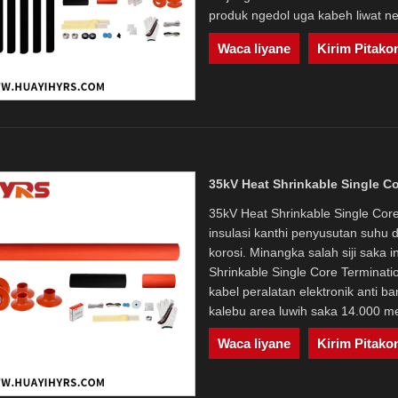
produk ngedol uga kabeh liwat ne
Waca liyane
Kirim Pitako
35kV Heat Shrinkable Single C
35kV Heat Shrinkable Single Core
insulasi kanthi penyusutan suhu d
korosi. Minangka salah siji saka 
Shrinkable Single Core Terminat
kabel peralatan elektronik anti b
kalebu area luwih saka 14.000 met
Waca liyane
Kirim Pitako