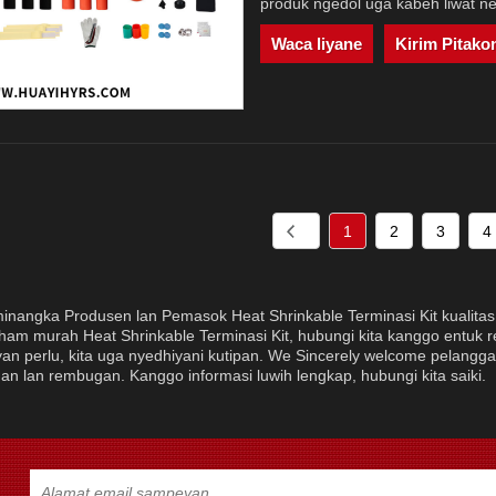
produk ngedol uga kabeh liwat ne
Waca liyane
Kirim Pitako
1
2
3
4
inangka Produsen lan Pemasok Heat Shrinkable Terminasi Kit kualita
ham murah Heat Shrinkable Terminasi Kit, hubungi kita kanggo entuk 
n perlu, kita uga nyedhiyani kutipan. We Sincerely welcome pelangga
n lan rembugan. Kanggo informasi luwih lengkap, hubungi kita saiki.