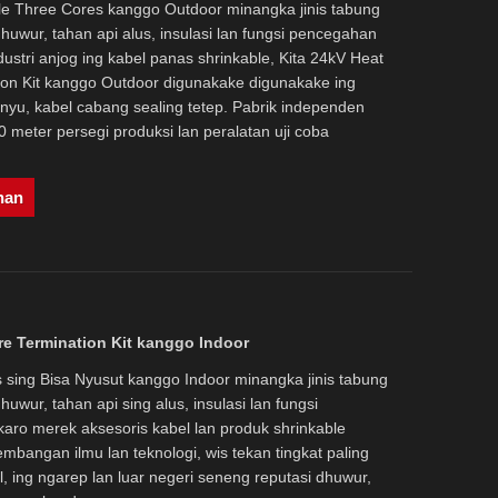
ble Three Cores kanggo Outdoor minangka jinis tabung
huwur, tahan api alus, insulasi lan fungsi pencegahan
ndustri anjog ing kabel panas shrinkable, Kita 24kV Heat
ion Kit kanggo Outdoor digunakake digunakake ing
banyu, kabel cabang sealing tetep. Pabrik independen
0 meter persegi produksi lan peralatan uji coba
nan
re Termination Kit kanggo Indoor
as sing Bisa Nyusut kanggo Indoor minangka jinis tabung
uwur, tahan api sing alus, insulasi lan fungsi
aro merek aksesoris kabel lan produk shrinkable
embangan ilmu lan teknologi, wis tekan tingkat paling
, ing ngarep lan luar negeri seneng reputasi dhuwur,