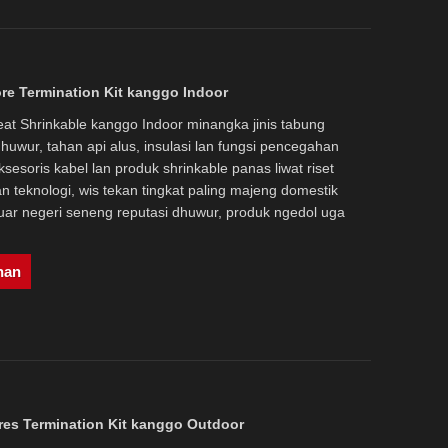
ore Termination Kit kanggo Indoor
Heat Shrinkable kanggo Indoor minangka jinis tabung
huwur, tahan api alus, insulasi lan fungsi pencegahan
sesoris kabel lan produk shrinkable panas liwat riset
 teknologi, wis tekan tingkat paling majeng domestik
 luar negeri seneng reputasi dhuwur, produk ngedol uga
nan
res Termination Kit kanggo Outdoor