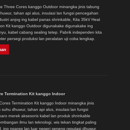
ble Three Cores kanggo Outdoor minangka jinis tabung
huwur, tahan api alus, insulasi lan fungsi pencegahan
ndustri anjog ing kabel panas shrinkable, Kita 35kV Heat
ion Kit kanggo Outdoor digunakake digunakake ing
anyu, kabel cabang sealing tetep. Pabrik independen kita
er persegi produksi lan peralatan uji coba lengkap.
nan
re Termination Kit kanggo Indoor
Cores Termination Kit kanggo Indoor minangka jinis
 suhu dhuwur, tahan api alus, insulasi lan fungsi
aro merek aksesoris kabel lan produk shrinkable
embangan ilmu lan teknologi, wis tekan tingkat paling
, ing ngarep lan luar negeri seneng reputasi dhuwur,