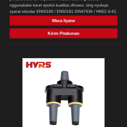
nggunakake karet epoksi kualitas dhuwur, sing nyukupi
syarat standar EN50180 / EN50181 DIN47636 / HN52-S-61.
Waca liyane
Kirim Pitakonan