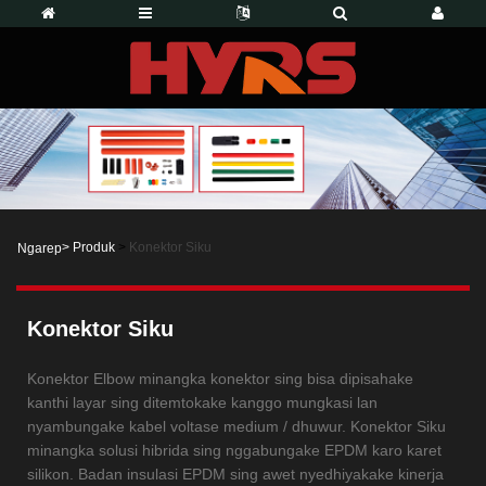
>
Produk
>
Konektor Siku
Ngarep
Konektor Siku
Konektor Elbow minangka konektor sing bisa dipisahake
kanthi layar sing ditemtokake kanggo mungkasi lan
nyambungake kabel voltase medium / dhuwur. Konektor Siku
minangka solusi hibrida sing nggabungake EPDM karo karet
silikon. Badan insulasi EPDM sing awet nyedhiyakake kinerja