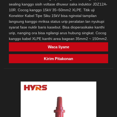
sealing kanggo sisih voltase dhuwur saka induktor JDZ12A-
10R. Cocog kanggo 15kV 35~50mm2 XLPE. Titik uji
Konektor Kabel Tipe Siku 15kV bisa nginstal tampilan
langsung kanggo mriksa status urip peralatan lan nyukupi
syarat fase nuklir baris kasebut. Bisa dioperasikake kanthi
urip, nanging ora bisa ngilangi arus hubung singkat. Cocog
kanggo kabel XLPE kanthi area bagean 35mm2 ~ 150mm2.
Waca liyane
Kirim Pitakonan