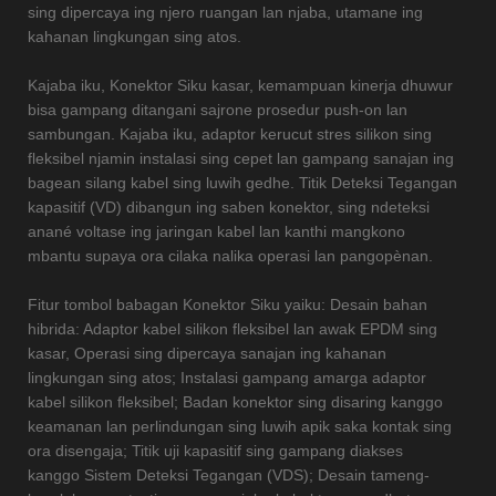
sing dipercaya ing njero ruangan lan njaba, utamane ing
kahanan lingkungan sing atos.
Kajaba iku, Konektor Siku kasar, kemampuan kinerja dhuwur
bisa gampang ditangani sajrone prosedur push-on lan
sambungan. Kajaba iku, adaptor kerucut stres silikon sing
fleksibel njamin instalasi sing cepet lan gampang sanajan ing
bagean silang kabel sing luwih gedhe. Titik Deteksi Tegangan
kapasitif (VD) dibangun ing saben konektor, sing ndeteksi
anané voltase ing jaringan kabel lan kanthi mangkono
mbantu supaya ora cilaka nalika operasi lan pangopènan.
Fitur tombol babagan Konektor Siku yaiku: Desain bahan
hibrida: Adaptor kabel silikon fleksibel lan awak EPDM sing
kasar, Operasi sing dipercaya sanajan ing kahanan
lingkungan sing atos; Instalasi gampang amarga adaptor
kabel silikon fleksibel; Badan konektor sing disaring kanggo
keamanan lan perlindungan sing luwih apik saka kontak sing
ora disengaja; Titik uji kapasitif sing gampang diakses
kanggo Sistem Deteksi Tegangan (VDS); Desain tameng-