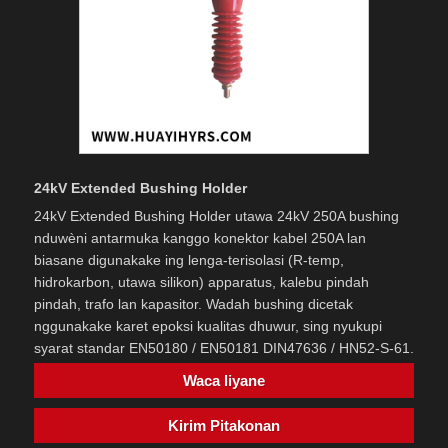
24kV Extended Bushing Holder
24kV Extended Bushing Holder utawa 24kV 250A bushing
nduwèni antarmuka kanggo konektor kabel 250A lan
biasane digunakake ing lenga-terisolasi (R-temp,
hidrokarbon, utawa silikon) apparatus, kalebu pindah
pindah, trafo lan kapasitor. Wadah bushing dicetak
nggunakake karet epoksi kualitas dhuwur, sing nyukupi
syarat standar EN50180 / EN50181 DIN47636 / HN52-S-61.
Waca liyane
Kirim Pitakonan