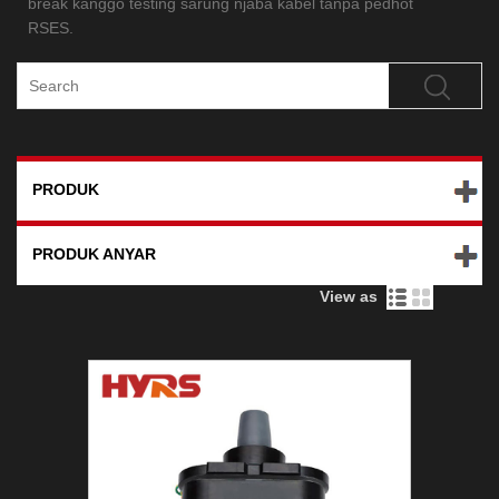
break kanggo testing sarung njaba kabel tanpa pedhot
RSES.
PRODUK
PRODUK ANYAR
View as