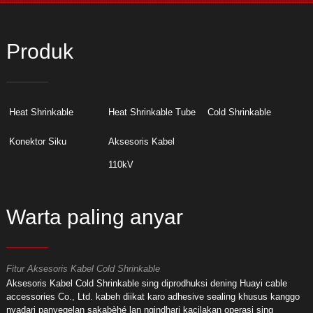
Produk
Heat Shrinkable
Heat Shrinkable Tube
Cold Shrinkable
Konektor Siku
Aksesoris Kabel
110kV
Warta paling anyar
Fitur Aksesoris Kabel Cold Shrinkable
F
Aksesoris Kabel Cold Shrinkable sing diprodhuksi dening Huayi cable
A
accessories Co., Ltd. kabeh diikat karo adhesive sealing khusus kanggo
a
nyadari panyegelan sakabèhé lan ngindhari kacilakan operasi sing
d